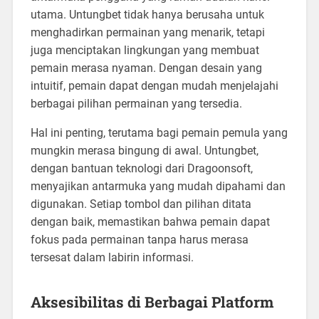
utama. Untungbet tidak hanya berusaha untuk
menghadirkan permainan yang menarik, tetapi
juga menciptakan lingkungan yang membuat
pemain merasa nyaman. Dengan desain yang
intuitif, pemain dapat dengan mudah menjelajahi
berbagai pilihan permainan yang tersedia.
Hal ini penting, terutama bagi pemain pemula yang
mungkin merasa bingung di awal. Untungbet,
dengan bantuan teknologi dari Dragoonsoft,
menyajikan antarmuka yang mudah dipahami dan
digunakan. Setiap tombol dan pilihan ditata
dengan baik, memastikan bahwa pemain dapat
fokus pada permainan tanpa harus merasa
tersesat dalam labirin informasi.
Aksesibilitas di Berbagai Platform