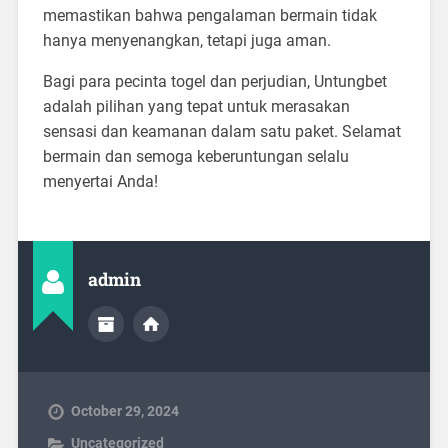
memastikan bahwa pengalaman bermain tidak
hanya menyenangkan, tetapi juga aman.
Bagi para pecinta togel dan perjudian, Untungbet
adalah pilihan yang tepat untuk merasakan
sensasi dan keamanan dalam satu paket. Selamat
bermain dan semoga keberuntungan selalu
menyertai Anda!
admin
October 29, 2024
Uncategorized