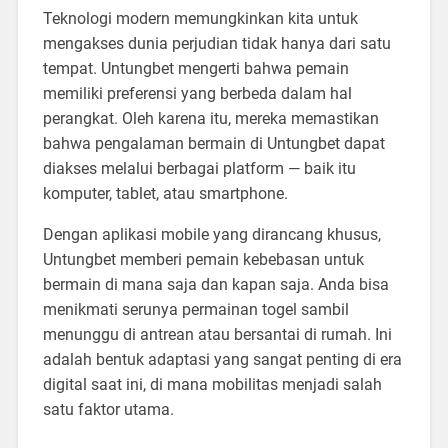
Teknologi modern memungkinkan kita untuk
mengakses dunia perjudian tidak hanya dari satu
tempat. Untungbet mengerti bahwa pemain
memiliki preferensi yang berbeda dalam hal
perangkat. Oleh karena itu, mereka memastikan
bahwa pengalaman bermain di Untungbet dapat
diakses melalui berbagai platform — baik itu
komputer, tablet, atau smartphone.
Dengan aplikasi mobile yang dirancang khusus,
Untungbet memberi pemain kebebasan untuk
bermain di mana saja dan kapan saja. Anda bisa
menikmati serunya permainan togel sambil
menunggu di antrean atau bersantai di rumah. Ini
adalah bentuk adaptasi yang sangat penting di era
digital saat ini, di mana mobilitas menjadi salah
satu faktor utama.