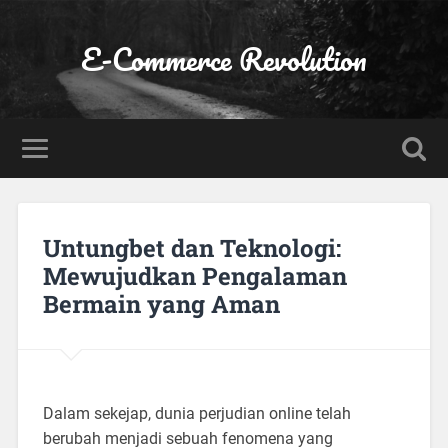
E-Commerce Revolution
Untungbet dan Teknologi:
Mewujudkan Pengalaman
Bermain yang Aman
Dalam sekejap, dunia perjudian online telah
berubah menjadi sebuah fenomena yang