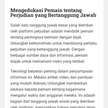
Mengedukasi Pemain tentang
Perjudian yang Bertanggung Jawab
Salah satu tanggung jawab besar yang diemban
oleh platform perjudian adalah mendidik pemain
tentang pentingnya bermain dengan bijak.
Untungbet berkomitmen untuk mendorong perilaku
perjudian yang bertanggung jawab. Dengan
berbagai sumber daya dan informasi, pemain
diajak untuk memahami risiko yang terlibat.
Teknologi berperan penting dalam penyampaian
informasi ini. Melalui artikel, video, dan panduan
yang mudah diakses, Untungbet memberikan
edukasi kepada pemain tentang bagaimana
mengatur waktu dan anggaran mereka. Ini adalah
bagian dari tanggung jawab sosial yang diemban
oleh platform, memastikan bahwa perjudian tetap