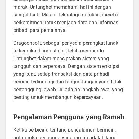
marak. Untungbet memahami hal ini dengan
sangat baik. Melalui teknologi mutakhir, mereka
berkomitmen untuk menjaga data dan informasi
pribadi para pemainnya.
Dragoonsoft, sebagai penyedia perangkat lunak
terkemuka di industri ini, telah membantu
Untungbet dalam menciptakan sistem yang
tangguh dan terpercaya. Dengan sistem enkripsi
yang kuat, setiap transaksi dan data pribadi
pemain terlindungi dari tangan-tangan yang tidak
bertanggung jawab. Ini adalah langkah awal yang
penting untuk membangun kepercayaan.
Pengalaman Pengguna yang Ramah
Ketika berbicara tentang pengalaman bermain,
antarmuka pengguna yang ramah adalah kunci