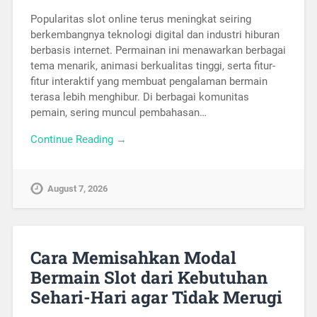
Popularitas slot online terus meningkat seiring
berkembangnya teknologi digital dan industri hiburan
berbasis internet. Permainan ini menawarkan berbagai
tema menarik, animasi berkualitas tinggi, serta fitur-
fitur interaktif yang membuat pengalaman bermain
terasa lebih menghibur. Di berbagai komunitas
pemain, sering muncul pembahasan…
Continue Reading →
August 7, 2026
Cara Memisahkan Modal
Bermain Slot dari Kebutuhan
Sehari-Hari agar Tidak Merugi