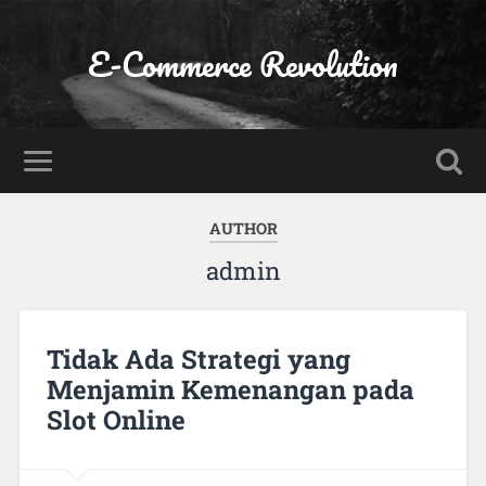
E-Commerce Revolution
AUTHOR
admin
Tidak Ada Strategi yang
Menjamin Kemenangan pada
Slot Online