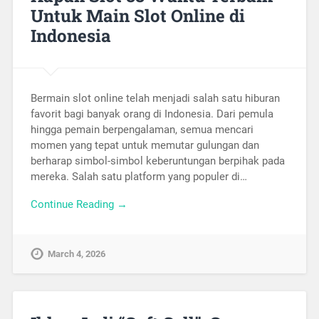
Untuk Main Slot Online di
Indonesia
Bermain slot online telah menjadi salah satu hiburan
favorit bagi banyak orang di Indonesia. Dari pemula
hingga pemain berpengalaman, semua mencari
momen yang tepat untuk memutar gulungan dan
berharap simbol-simbol keberuntungan berpihak pada
mereka. Salah satu platform yang populer di…
Continue Reading →
March 4, 2026