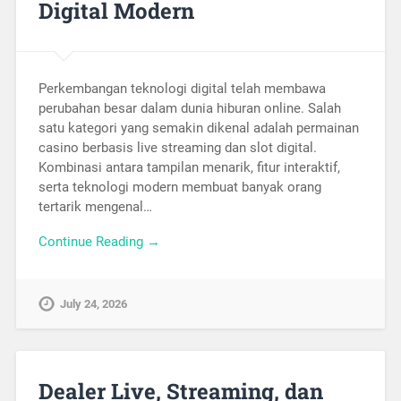
Digital Modern
Perkembangan teknologi digital telah membawa
perubahan besar dalam dunia hiburan online. Salah
satu kategori yang semakin dikenal adalah permainan
casino berbasis live streaming dan slot digital.
Kombinasi antara tampilan menarik, fitur interaktif,
serta teknologi modern membuat banyak orang
tertarik mengenal…
Continue Reading →
July 24, 2026
Dealer Live, Streaming, dan