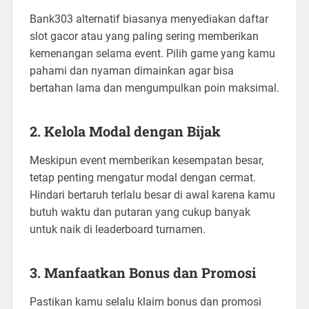
Bank303 alternatif biasanya menyediakan daftar
slot gacor atau yang paling sering memberikan
kemenangan selama event. Pilih game yang kamu
pahami dan nyaman dimainkan agar bisa
bertahan lama dan mengumpulkan poin maksimal.
2.
Kelola Modal dengan Bijak
Meskipun event memberikan kesempatan besar,
tetap penting mengatur modal dengan cermat.
Hindari bertaruh terlalu besar di awal karena kamu
butuh waktu dan putaran yang cukup banyak
untuk naik di leaderboard turnamen.
3.
Manfaatkan Bonus dan Promosi
Pastikan kamu selalu klaim bonus dan promosi