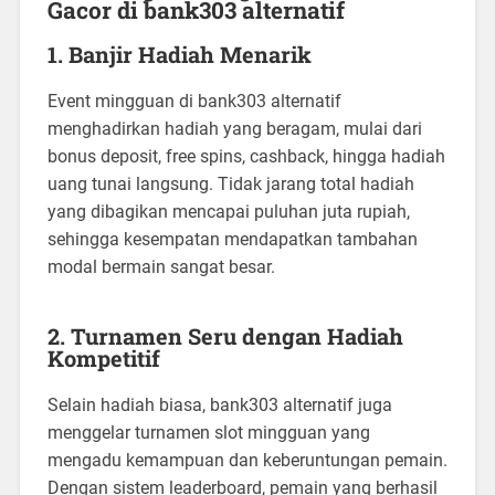
Gacor di bank303 alternatif
1.
Banjir Hadiah Menarik
Event mingguan di bank303 alternatif
menghadirkan hadiah yang beragam, mulai dari
bonus deposit, free spins, cashback, hingga hadiah
uang tunai langsung. Tidak jarang total hadiah
yang dibagikan mencapai puluhan juta rupiah,
sehingga kesempatan mendapatkan tambahan
modal bermain sangat besar.
2.
Turnamen Seru dengan Hadiah
Kompetitif
Selain hadiah biasa, bank303 alternatif juga
menggelar turnamen slot mingguan yang
mengadu kemampuan dan keberuntungan pemain.
Dengan sistem leaderboard, pemain yang berhasil