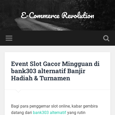
E-Commerce Revolution
Event Slot Gacor Mingguan di
bank303 alternatif Banjir
Hadiah & Turnamen
Bagi para penggemar slot online, kabar gembira
datang dari
bank303 alternatif
yang rutin