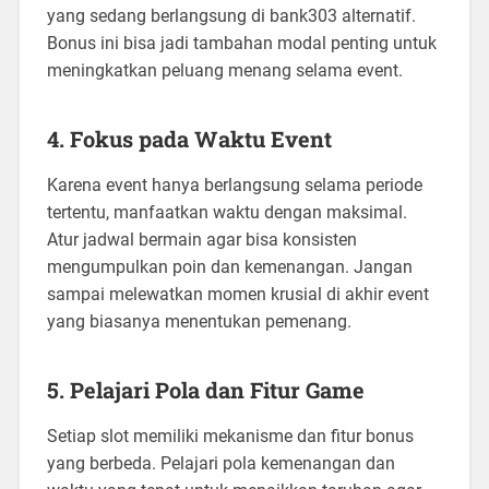
yang sedang berlangsung di bank303 alternatif.
Bonus ini bisa jadi tambahan modal penting untuk
meningkatkan peluang menang selama event.
4.
Fokus pada Waktu Event
Karena event hanya berlangsung selama periode
tertentu, manfaatkan waktu dengan maksimal.
Atur jadwal bermain agar bisa konsisten
mengumpulkan poin dan kemenangan. Jangan
sampai melewatkan momen krusial di akhir event
yang biasanya menentukan pemenang.
5.
Pelajari Pola dan Fitur Game
Setiap slot memiliki mekanisme dan fitur bonus
yang berbeda. Pelajari pola kemenangan dan