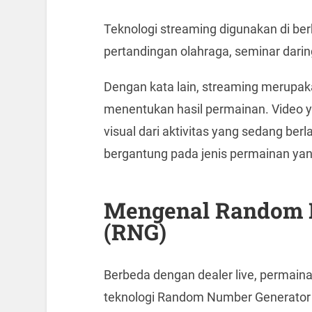
Teknologi streaming digunakan di ber
pertandingan olahraga, seminar darin
Dengan kata lain, streaming merupak
menentukan hasil permainan. Video y
visual dari aktivitas yang sedang b
bergantung pada jenis permainan ya
Mengenal Random 
(RNG)
Berbeda dengan dealer live, perma
teknologi Random Number Generator