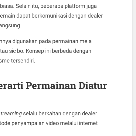
 biasa. Selain itu, beberapa platform juga
pemain dapat berkomunikasi dengan dealer
langsung.
mumnya digunakan pada permainan meja
 atau sic bo. Konsep ini berbeda dengan
me tersendiri.
rarti Permainan Diatur
streaming
selalu berkaitan dengan dealer
tode penyampaian video melalui internet