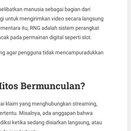
elibatkan manusia sebagai bagian dari
gi untuk mengirimkan video secara langsung
ementara itu, RNG adalah sistem perangkat
ak pada permainan digital seperti slot.
ing agar pengguna tidak mencampuradukkan
itos Bermunculan?
agai klaim yang menghubungkan streaming,
 tertentu. Misalnya, ada anggapan bahwa
iksi ketika sedang disiarkan langsung, atau