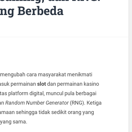
ang Berbeda
ah mengubah cara masyarakat menikmati
masuk permainan
slot
dan permainan kasino
tas platform digital, muncul pula berbagai
dan
Random Number Generator
(RNG). Ketiga
samaan sehingga tidak sedikit orang yang
 yang sama.