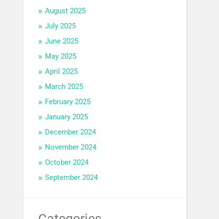
August 2025
July 2025
June 2025
May 2025
April 2025
March 2025
February 2025
January 2025
December 2024
November 2024
October 2024
September 2024