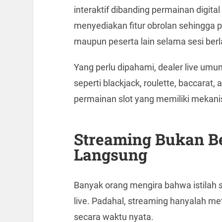
interaktif dibanding permainan digital
menyediakan fitur obrolan sehingga 
maupun peserta lain selama sesi ber
Yang perlu dipahami, dealer live u
seperti blackjack, roulette, baccarat,
permainan slot yang memiliki mekanis
Streaming Bukan Be
Langsung
Banyak orang mengira bahwa istilah
live. Padahal, streaming hanyalah me
secara waktu nyata.