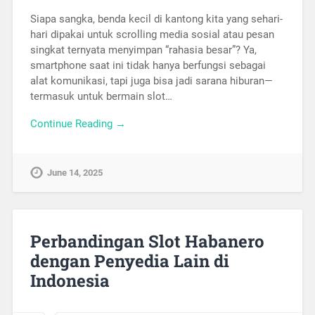
Siapa sangka, benda kecil di kantong kita yang sehari-
hari dipakai untuk scrolling media sosial atau pesan
singkat ternyata menyimpan “rahasia besar”? Ya,
smartphone saat ini tidak hanya berfungsi sebagai
alat komunikasi, tapi juga bisa jadi sarana hiburan—
termasuk untuk bermain slot…
Continue Reading →
June 14, 2025
Perbandingan Slot Habanero
dengan Penyedia Lain di
Indonesia