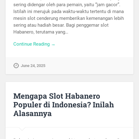
sering didengar oleh para pemain, yaitu “jam gacor”.
Istilah ini merujuk pada waktu-waktu tertentu di mana
mesin slot cenderung memberikan kemenangan lebih
sering atau hadiah besar. Bagi penggemar slot
Habanero, terutama yang…
Continue Reading →
June 24, 2025
Mengapa Slot Habanero
Populer di Indonesia? Inilah
Alasannya