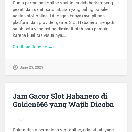
Dunia permainan online saat ini sudah berkembang
pesat, dan salah satu hiburan yang paling populer
adalah slot online. Di tengah banyaknya pilihan
platform dan provider game, Slot Habanero menjadi
salah satu yang paling diminati oleh para pemain
karena kualitas visualnya,…
Continue Reading →
June 25, 2025
Jam Gacor Slot Habanero di
Golden666 yang Wajib Dicoba
Dalam dunia permainan slot online, ada istilah yang