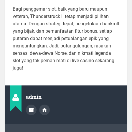
Bagi penggemar slot, baik yang baru maupun
veteran, Thunderstruck II tetap menjadi pilihan
utama. Dengan strategi tepat, pengelolaan bankroll
yang bijak, dan pemanfaatan fitur bonus, setiap
putaran dapat menjadi petualangan epik yang
menguntungkan. Jadi, putar gulungan, rasakan
sensasi dewa-dewa Norse, dan nikmati legenda
slot yang tak pernah mati di live casino sekarang
juga!
admin