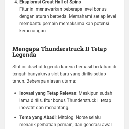
Eksplorasi Great Hall of Spins
Fitur ini menawarkan beberapa level bonus
dengan aturan berbeda. Memahami setiap level
membantu pemain memaksimalkan potensi
kemenangan.
Mengapa Thunderstruck II Tetap
Legenda
Slot ini disebut legenda karena berhasil bertahan di
tengah banyaknya slot baru yang dirilis setiap
tahun. Beberapa alasan utama:
Inovasi yang Tetap Relevan
: Meskipun sudah
lama dirilis, fitur bonus Thunderstruck II tetap
inovatif dan menantang.
Tema yang Abadi
: Mitologi Norse selalu
menarik perhatian pemain, dari generasi awal