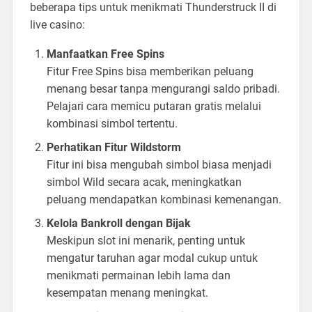
beberapa tips untuk menikmati Thunderstruck II di
live casino:
Manfaatkan Free Spins
Fitur Free Spins bisa memberikan peluang
menang besar tanpa mengurangi saldo pribadi.
Pelajari cara memicu putaran gratis melalui
kombinasi simbol tertentu.
Perhatikan Fitur Wildstorm
Fitur ini bisa mengubah simbol biasa menjadi
simbol Wild secara acak, meningkatkan
peluang mendapatkan kombinasi kemenangan.
Kelola Bankroll dengan Bijak
Meskipun slot ini menarik, penting untuk
mengatur taruhan agar modal cukup untuk
menikmati permainan lebih lama dan
kesempatan menang meningkat.