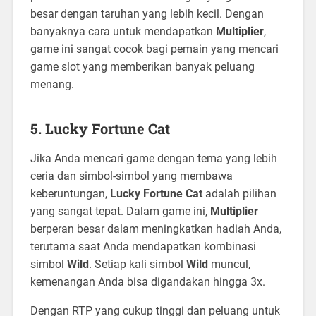
besar dengan taruhan yang lebih kecil. Dengan
banyaknya cara untuk mendapatkan
Multiplier
,
game ini sangat cocok bagi pemain yang mencari
game slot yang memberikan banyak peluang
menang.
5.
Lucky Fortune Cat
Jika Anda mencari game dengan tema yang lebih
ceria dan simbol-simbol yang membawa
keberuntungan,
Lucky Fortune Cat
adalah pilihan
yang sangat tepat. Dalam game ini,
Multiplier
berperan besar dalam meningkatkan hadiah Anda,
terutama saat Anda mendapatkan kombinasi
simbol
Wild
. Setiap kali simbol
Wild
muncul,
kemenangan Anda bisa digandakan hingga 3x.
Dengan RTP yang cukup tinggi dan peluang untuk