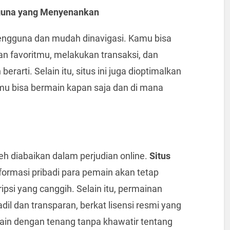
guna yang Menyenankan
ngguna dan mudah dinavigasi. Kamu bisa
favoritmu, melakukan transaksi, dan
rarti. Selain itu, situs ini juga dioptimalkan
mu bisa bermain kapan saja dan di mana
h diabaikan dalam perjudian online.
Situs
ormasi pribadi para pemain akan tetap
psi yang canggih. Selain itu, permainan
 adil dan transparan, berkat lisensi resmi yang
main dengan tenang tanpa khawatir tentang