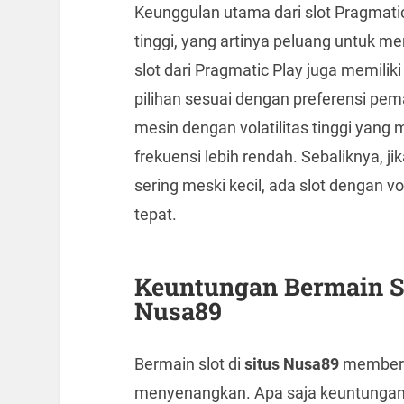
Keunggulan utama dari slot Pragmatic
tinggi, yang artinya peluang untuk m
slot dari Pragmatic Play juga memiliki
pilihan sesuai dengan preferensi pem
mesin dengan volatilitas tinggi ya
frekuensi lebih rendah. Sebaliknya, 
sering meski kecil, ada slot dengan vo
tepat.
Keuntungan Bermain Sl
Nusa89
Bermain slot di
situs Nusa89
memberi
menyenangkan. Apa saja keuntungan 