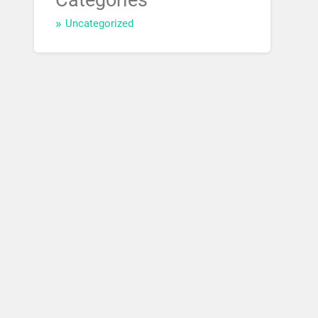
Categories
Uncategorized