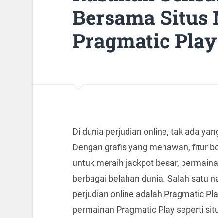
Bersama Situs
Pragmatic Play
Di dunia perjudian online, tak ada ya
Dengan grafis yang menawan, fitur 
untuk meraih jackpot besar, permaina
berbagai belahan dunia. Salah satu n
perjudian online adalah Pragmatic Pl
permainan Pragmatic Play seperti sit