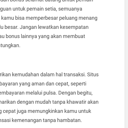
gguan untuk pemain setia, semuanya
ni, kamu bisa memperbesar peluang menang
lu besar. Jangan lewatkan kesempatan
tau bonus lainnya yang akan membuat
tungkan.
kan kemudahan dalam hal transaksi. Situs
ayaran yang aman dan cepat, seperti
 pembayaran melalui pulsa. Dengan begitu,
narikan dengan mudah tanpa khawatir akan
ang cepat juga memungkinkan kamu untuk
nsasi kemenangan tanpa hambatan.