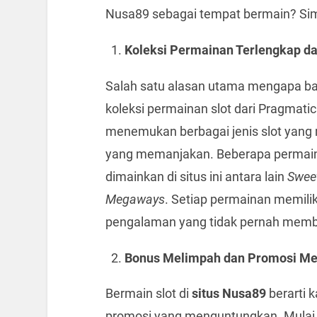
Nusa89 sebagai tempat bermain? Si
Koleksi Permainan Terlengkap da
Salah satu alasan utama mengapa b
koleksi permainan slot dari Pragmatic
menemukan berbagai jenis slot yang
yang memanjakan. Beberapa permaina
dimainkan di situs ini antara lain
Swee
Megaways
. Setiap permainan memil
pengalaman yang tidak pernah mem
Bonus Melimpah dan Promosi Me
Bermain slot di
situs Nusa89
berarti 
promosi yang menguntungkan. Mulai 