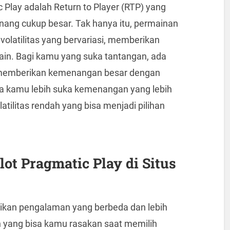
 Play adalah Return to Player (RTP) yang
enang cukup besar. Tak hanya itu, permainan
 volatilitas yang bervariasi, memberikan
ain. Bagi kamu yang suka tantangan, ada
ng memberikan kemenangan besar dengan
jika kamu lebih suka kemenangan yang lebih
latilitas rendah yang bisa menjadi pilihan
ot Pragmatic Play di Situs
kan pengalaman yang berbeda dan lebih
yang bisa kamu rasakan saat memilih