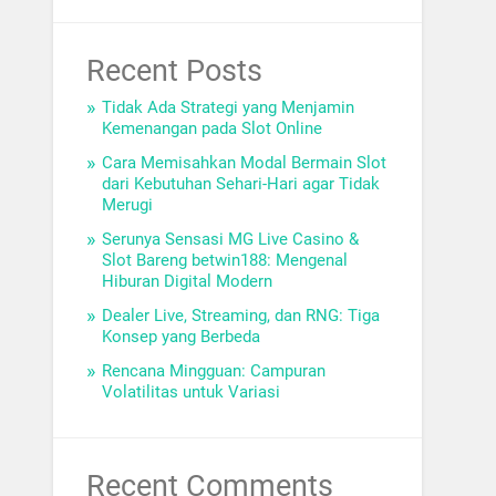
Recent Posts
Tidak Ada Strategi yang Menjamin
Kemenangan pada Slot Online
Cara Memisahkan Modal Bermain Slot
dari Kebutuhan Sehari-Hari agar Tidak
Merugi
Serunya Sensasi MG Live Casino &
Slot Bareng betwin188: Mengenal
Hiburan Digital Modern
Dealer Live, Streaming, dan RNG: Tiga
Konsep yang Berbeda
Rencana Mingguan: Campuran
Volatilitas untuk Variasi
Recent Comments