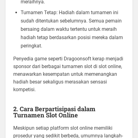
meraihnya.
Turnamen Tetap: Hadiah dalam turnamen ini
sudah ditentukan sebelumnya. Semua pemain
bersaing dalam waktu tertentu untuk meraih
hadiah tetap berdasarkan posisi mereka dalam
peringkat.
Penyedia game seperti Dragoonsoft kerap menjadi
sponsor dari berbagai turnamen slot di slot online,
menawarkan kesempatan untuk memenangkan
hadiah besar sekaligus merasakan sensasi
kompetisi.
2. Cara Berpartisipasi dalam
Turnamen Slot Online
Meskipun setiap platform slot online memiliki
prosedur yang sedikit berbeda, umumnya langkah-