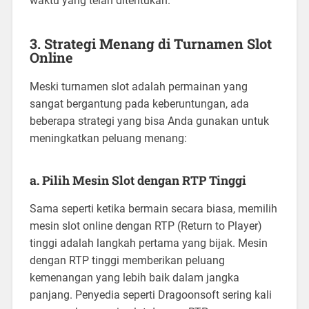
waktu yang telah ditentukan.
3. Strategi Menang di Turnamen Slot
Online
Meski turnamen slot adalah permainan yang
sangat bergantung pada keberuntungan, ada
beberapa strategi yang bisa Anda gunakan untuk
meningkatkan peluang menang:
a. Pilih Mesin Slot dengan RTP Tinggi
Sama seperti ketika bermain secara biasa, memilih
mesin slot online dengan RTP (Return to Player)
tinggi adalah langkah pertama yang bijak. Mesin
dengan RTP tinggi memberikan peluang
kemenangan yang lebih baik dalam jangka
panjang. Penyedia seperti Dragoonsoft sering kali