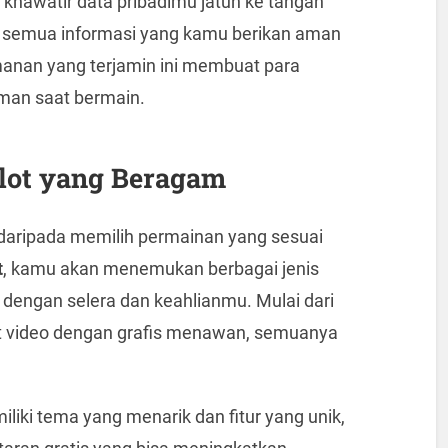
khawatir data pribadimu jatuh ke tangan
semua informasi yang kamu berikan aman
manan yang terjamin ini membuat para
man saat bermain.
Slot yang Beragam
daripada memilih permainan yang sesuai
t
, kamu akan menemukan berbagai jenis
 dengan selera dan keahlianmu. Mulai dari
lot video dengan grafis menawan, semuanya
liki tema yang menarik dan fitur yang unik,