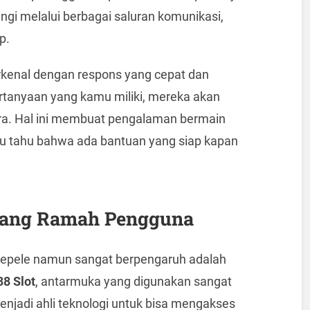
ngi melalui berbagai saluran komunikasi,
p.
rkenal dengan respons yang cepat dan
rtanyaan yang kamu miliki, mereka akan
ra. Hal ini membuat pengalaman bermain
 tahu bahwa ada bantuan yang siap kapan
 yang Ramah Pengguna
 sepele namun sangat berpengaruh adalah
8 Slot
, antarmuka yang digunakan sangat
njadi ahli teknologi untuk bisa mengakses