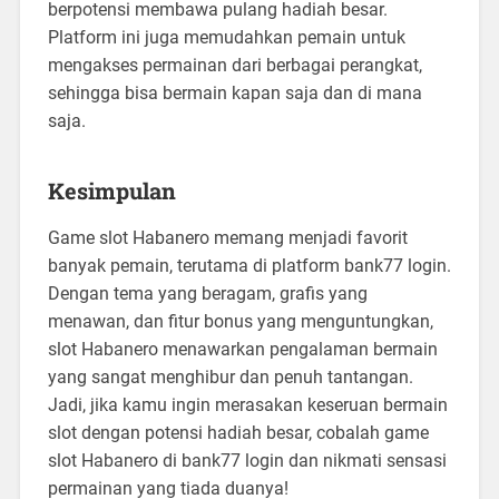
berpotensi membawa pulang hadiah besar.
Platform ini juga memudahkan pemain untuk
mengakses permainan dari berbagai perangkat,
sehingga bisa bermain kapan saja dan di mana
saja.
Kesimpulan
Game slot Habanero memang menjadi favorit
banyak pemain, terutama di platform bank77 login.
Dengan tema yang beragam, grafis yang
menawan, dan fitur bonus yang menguntungkan,
slot Habanero menawarkan pengalaman bermain
yang sangat menghibur dan penuh tantangan.
Jadi, jika kamu ingin merasakan keseruan bermain
slot dengan potensi hadiah besar, cobalah game
slot Habanero di bank77 login dan nikmati sensasi
permainan yang tiada duanya!