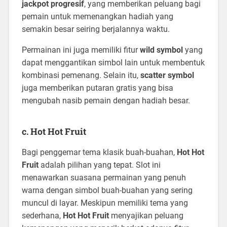
jackpot progresif
, yang memberikan peluang bagi
pemain untuk memenangkan hadiah yang
semakin besar seiring berjalannya waktu.
Permainan ini juga memiliki fitur
wild symbol
yang
dapat menggantikan simbol lain untuk membentuk
kombinasi pemenang. Selain itu,
scatter symbol
juga memberikan putaran gratis yang bisa
mengubah nasib pemain dengan hadiah besar.
c.
Hot Hot Fruit
Bagi penggemar tema klasik buah-buahan,
Hot Hot
Fruit
adalah pilihan yang tepat. Slot ini
menawarkan suasana permainan yang penuh
warna dengan simbol buah-buahan yang sering
muncul di layar. Meskipun memiliki tema yang
sederhana,
Hot Hot Fruit
menyajikan peluang