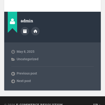
admin
May 8, 2025
Uncategorized
Previous post
Next post
© 2026
E-COMMERCE REVOLUTION
UP ↑