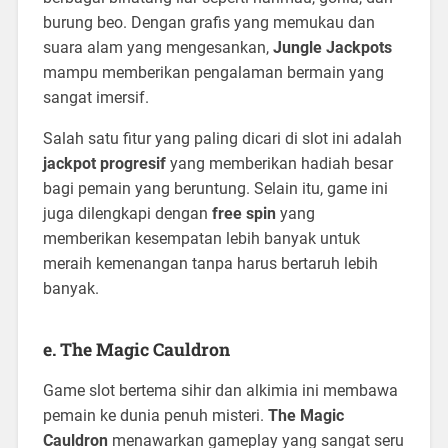
burung beo. Dengan grafis yang memukau dan
suara alam yang mengesankan,
Jungle Jackpots
mampu memberikan pengalaman bermain yang
sangat imersif.
Salah satu fitur yang paling dicari di slot ini adalah
jackpot progresif
yang memberikan hadiah besar
bagi pemain yang beruntung. Selain itu, game ini
juga dilengkapi dengan
free spin
yang
memberikan kesempatan lebih banyak untuk
meraih kemenangan tanpa harus bertaruh lebih
banyak.
e.
The Magic Cauldron
Game slot bertema sihir dan alkimia ini membawa
pemain ke dunia penuh misteri.
The Magic
Cauldron
menawarkan gameplay yang sangat seru